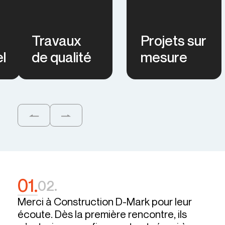
Travaux
Projets sur
l
de qualité
mesure
01.
02.
Merci à Construction D-Mark pour leur
Je 
écoute. Dès la première rencontre, ils
pro