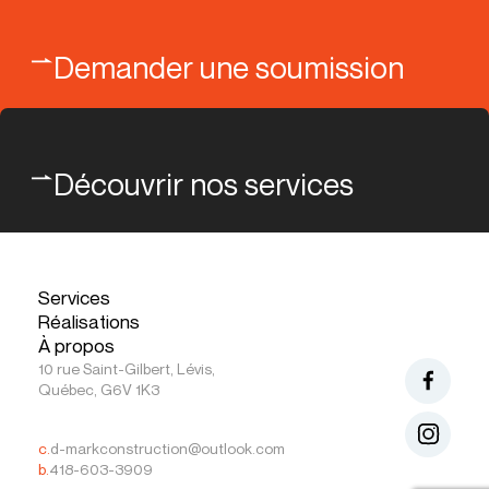
Demander une soumission
Découvrir nos services
Services
Réalisations
À propos
10 rue Saint-Gilbert, Lévis,
Québec, G6V 1K3
c.
d-markconstruction@outlook.com
b.
418-603-3909