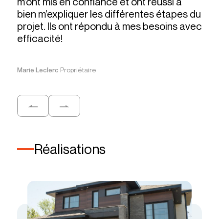
m’ont mis en confiance et ont réussi à
Mark
bien m’expliquer les différentes étapes du
vei
projet. Ils ont répondu à mes besoins avec
efficacité!
Pierr
Marie Leclerc
Propriétaire
Réalisations